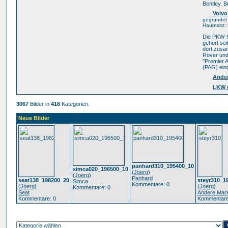
Bentley, B
Volvo
gegründet 
Hauptsitz
Die PKW-S
gehört sei
dort zusa
Rover und 
"Premier 
(PAG) eing
Ande
LKW 
3067
Bilder in
418
Kategorien.
Neue Bilder
panhard310_195400_10
simca020_196500_10
(
Joerg
)
(
Joerg
)
Panhard
seat138_198200_20
steyr310_1
Simca
Kommentare: 0
(
Joerg
)
(
Joerg
)
Kommentare: 0
Seat
Andere Mar
Kommentare: 0
Kommentare