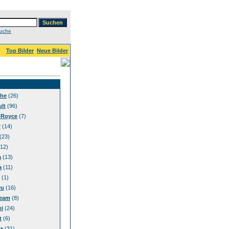
Suche
Top Bilder
Neue Bilder
che
(26)
lt
(96)
-Royce
(7)
r
(14)
(23)
12)
a
(13)
a
(11)
(1)
ru
(16)
eam
(8)
i
(24)
t
(6)
a
(31)