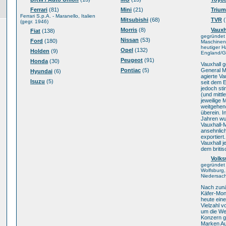
Ferrari
(81)
Mini
(21)
Triu
Ferrari S.p.A. - Maranello, Italien
Mitsubishi
(68)
TVR
(
(gegr. 1946)
Morris
(8)
Vauxh
Fiat
(138)
gegründet
Nissan
(53)
Ford
(180)
Maschinenf
heutiger H
Opel
(132)
Holden
(9)
England/Gr
Peugeot
(91)
Honda
(30)
Vauxhall g
Pontiac
(5)
General M
Hyundai
(6)
agierte Va
Isuzu
(5)
seit dem 
jedoch sti
(und mittl
jeweilige 
weitgehen
überein. I
Jahren w
Vauxhall-M
ansehnlic
exportiert
Vauxhall j
dem briti
Volk
gegründet 
Wolfsburg,
Niedersac
Nach zunä
Käfer-Mon
heute ein
Vielzahl v
um die We
Konzern g
Marken Au