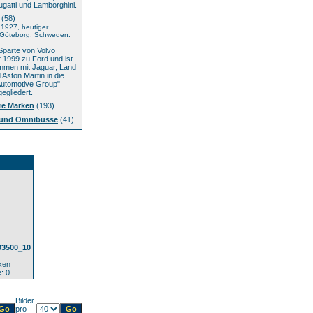
ugatti und Lamborghini.
(58)
1927, heutiger
: Göteborg, Schweden.
parte von Volvo
t 1999 zu Ford und ist
mmen mit Jaguar, Land
Aston Martin in die
Automotive Group"
egliedert.
re Marken
(193)
und Omnibusse
(41)
93500_10
ken
: 0
Bilder
pro