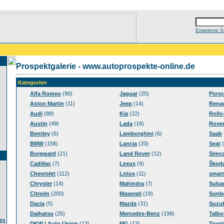
Erweiterte 
Prospektgalerie - www.autoprospekte-online.de
Kategorien
Alfa Romeo
(90)
Jaguar
(25)
Pors
Aston Martin
(11)
Jeep
(14)
Renau
Audi
(88)
Kia
(22)
Rolls
Austin
(49)
Lada
(18)
Rove
Bentley
(6)
Lamborghini
(6)
Saab
BMW
(158)
Lancia
(20)
Seat
(
Borgward
(21)
Land Rover
(12)
Simc
Cadillac
(7)
Lexus
(9)
Škod
Chevrolet
(112)
Lotus
(11)
smart
Chrysler
(14)
Mahindra
(7)
Suba
Citroën
(200)
Maserati
(19)
Sunb
Dacia
(5)
Mazda
(31)
Suzuk
Daihatsu
(25)
Mercedes-Benz
(199)
Talbo
01
DKW / Auto Union
(13)
MG
(13)
Toyot