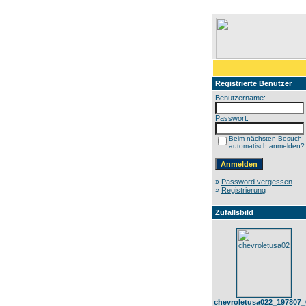
Registrierte Benutzer
Benutzername:
Passwort:
Beim nächsten Besuch
automatisch anmelden?
»
Password vergessen
»
Registrierung
Zufallsbild
chevroletusa022_197807_