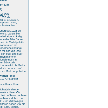
mph
(25)
7)
all
(58)
 1857 als
abrik in London,
auptsitz: Luton,
oßbritannien.
ehört seit 1925 zu
otors. Lange Zeit
uxhall eigenständig,
Ende der 70er Jahre
mmt die Modellpalette
erweile auch die
Modellbezeichnung)
d mit der von Opel
n den 50er und 60er
urden manche
odelle noch in
her Stückzahl
. Heute wird die Marke
edoch nur noch auf
schen Markt angeboten.
swagen
(365)
1937, Hauptsitz:
hsen/Deutschland.
chst jahrelanger
okultur bietet VW
e fast unüberschaubare
on Automodellen rund
lt. Zum Volkswagen-
ehören neben VW die
di, Seat, Skoda,