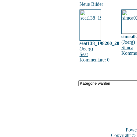
Neue Bilder
simca0
(
Joerg
)
seat138_198200_20
Simca
(
Joerg
)
Kommen
Seat
Kommentare: 0
Powe
Copyright ©