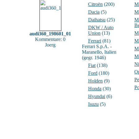
Citroën
(200)
Ma
Dacia
(5)
M
Daihatsu
(25)
Me
B
DKW / Auto
Union
(13)
M
audi360_198601_01
Kommentare: 0
Ferrari
(81)
Mi
Joerg
Ferrari S.p.A. -
Mi
Maranello, Italien
Mo
(gegr. 1946)
Ni
Fiat
(138)
O
Ford
(180)
Pe
Holden
(9)
Po
Honda
(30)
Hyundai
(6)
Isuzu
(5)