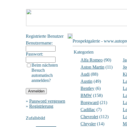
Registrierte Benutzer
Prospektgalerie - www.autopr
Benutzername:
Kategorien
Passwort:
Alfa Romeo
(90)
Ja
Beim nächsten
Aston Martin
(11)
Je
Besuch
Audi
(88)
K
automatisch
anmelden?
Austin
(49)
L
Bentley
(6)
La
BMW
(158)
La
»
Password vergessen
Borgward
(21)
L
»
Registrierung
Cadillac
(7)
L
Chevrolet
(112)
Lo
Zufallsbild
Chrysler
(14)
M