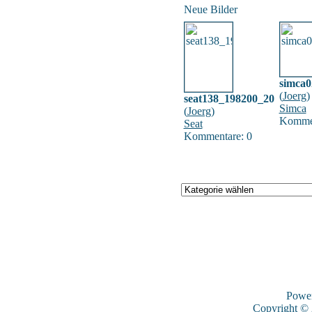
Neue Bilder
simca0
(
Joerg
)
seat138_198200_20
Simca
(
Joerg
)
Kommen
Seat
Kommentare: 0
Powe
Copyright ©