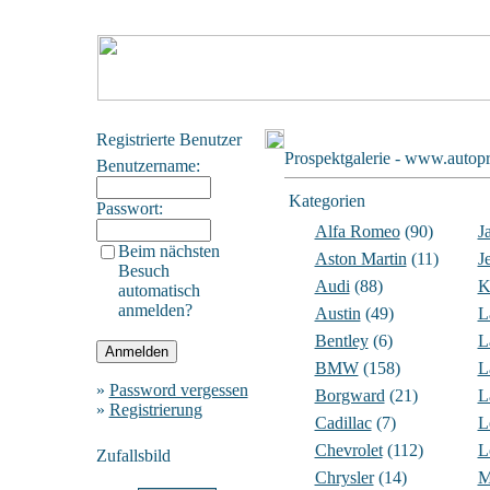
Registrierte Benutzer
Prospektgalerie - www.autopr
Benutzername:
Kategorien
Passwort:
Alfa Romeo
(90)
J
Beim nächsten
Aston Martin
(11)
J
Besuch
Audi
(88)
K
automatisch
anmelden?
Austin
(49)
L
Bentley
(6)
L
BMW
(158)
L
»
Password vergessen
Borgward
(21)
L
»
Registrierung
Cadillac
(7)
L
Chevrolet
(112)
L
Zufallsbild
Chrysler
(14)
M