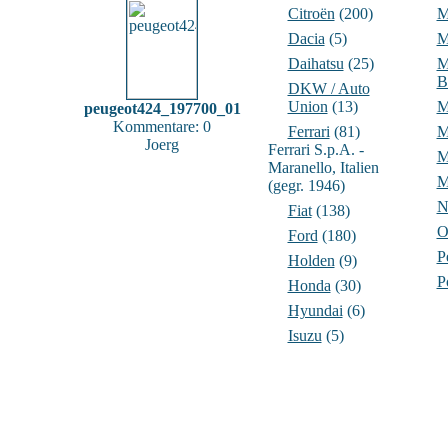
Citroën
(200)
M
Dacia
(5)
M
Daihatsu
(25)
M
B
DKW / Auto
Union
(13)
peugeot424_197700_01
Kommentare: 0
Ferrari
(81)
M
Joerg
Ferrari S.p.A. -
M
Maranello, Italien
M
(gegr. 1946)
N
Fiat
(138)
O
Ford
(180)
P
Holden
(9)
P
Honda
(30)
Hyundai
(6)
Isuzu
(5)