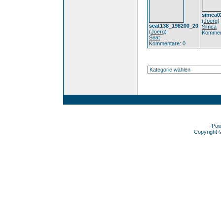
simca0
(
Joerg
)
seat138_198200_20
Simca
(
Joerg
)
Kommen
Seat
Kommentare: 0
Pow
Copyright