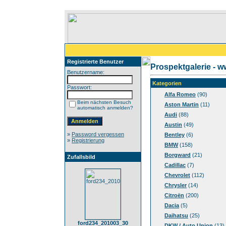
Registrierte Benutzer
Prospektgalerie - 
Benutzername:
Kategorien
Passwort:
Alfa Romeo
(90)
Beim nächsten Besuch
Aston Martin
(11)
automatisch anmelden?
Audi
(88)
Austin
(49)
»
Password vergessen
Bentley
(6)
»
Registrierung
BMW
(158)
Borgward
(21)
Zufallsbild
Cadillac
(7)
Chevrolet
(112)
Chrysler
(14)
Citroën
(200)
Dacia
(5)
Daihatsu
(25)
ford234_201003_30
DKW / Auto Union
(13)