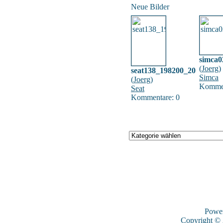
Neue Bilder
simca0
(
Joerg
)
seat138_198200_20
Simca
(
Joerg
)
Kommen
Seat
Kommentare: 0
Powe
Copyright ©