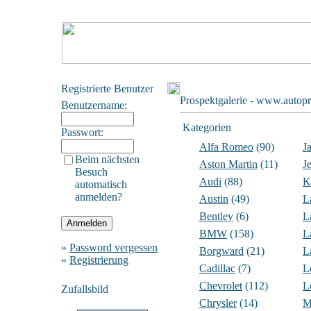
Registrierte Benutzer
Prospektgalerie - www.autopr
Benutzername:
Kategorien
Passwort:
Alfa Romeo
(90)
J
Beim nächsten
Aston Martin
(11)
J
Besuch
Audi
(88)
K
automatisch
anmelden?
Austin
(49)
L
Bentley
(6)
L
BMW
(158)
L
»
Password vergessen
Borgward
(21)
L
»
Registrierung
Cadillac
(7)
L
Chevrolet
(112)
L
Zufallsbild
Chrysler
(14)
M