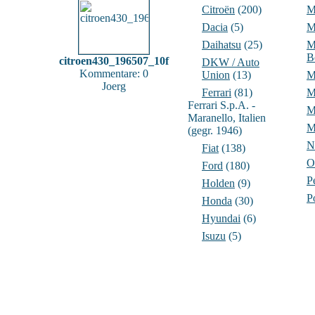
Citroën
(200)
M
Dacia
(5)
M
Daihatsu
(25)
M
B
citroen430_196507_10f
DKW / Auto
Kommentare: 0
Union
(13)
Joerg
Ferrari
(81)
M
Ferrari S.p.A. -
M
Maranello, Italien
M
(gegr. 1946)
N
Fiat
(138)
O
Ford
(180)
P
Holden
(9)
P
Honda
(30)
Hyundai
(6)
Isuzu
(5)