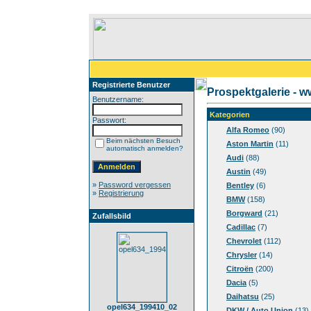
Registrierte Benutzer
Prospektgalerie - 
Benutzername:
Kategorien
Passwort:
Alfa Romeo
(90)
Beim nächsten Besuch
Aston Martin
(11)
automatisch anmelden?
Audi
(88)
Austin
(49)
»
Password vergessen
Bentley
(6)
»
Registrierung
BMW
(158)
Borgward
(21)
Zufallsbild
Cadillac
(7)
Chevrolet
(112)
Chrysler
(14)
Citroën
(200)
Dacia
(5)
Daihatsu
(25)
opel634_199410_02
DKW / Auto Union
(13)