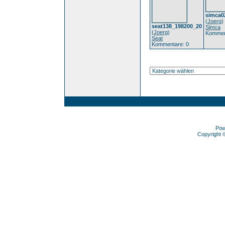
simca0
(
Joerg
)
seat138_198200_20
Simca
(
Joerg
)
Kommen
Seat
Kommentare: 0
Pow
Copyright