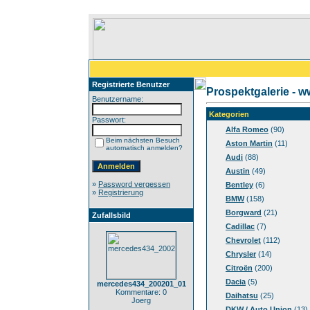
Registrierte Benutzer
Prospektgalerie - 
Benutzername:
Kategorien
Passwort:
Alfa Romeo
(90)
Beim nächsten Besuch
Aston Martin
(11)
automatisch anmelden?
Audi
(88)
Austin
(49)
»
Password vergessen
Bentley
(6)
»
Registrierung
BMW
(158)
Borgward
(21)
Zufallsbild
Cadillac
(7)
Chevrolet
(112)
Chrysler
(14)
Citroën
(200)
Dacia
(5)
mercedes434_200201_01
Kommentare: 0
Daihatsu
(25)
Joerg
DKW / Auto Union
(13)