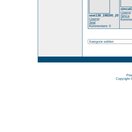
simca0
(
Joerg
)
seat138_198200_20
Simca
(
Joerg
)
Kommen
Seat
Kommentare: 0
Pow
Copyright