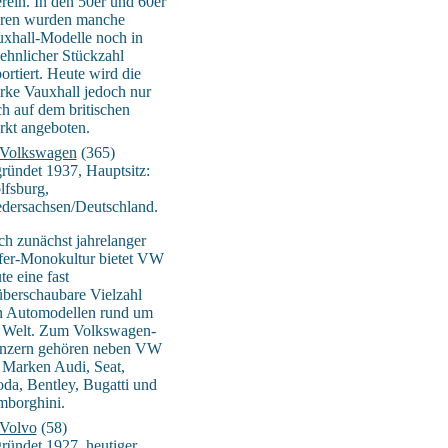
rein. In den 50er und 60er
hren wurden manche
xhall-Modelle noch in
ehnlicher Stückzahl
ortiert. Heute wird die
ke Vauxhall jedoch nur
h auf dem britischen
kt angeboten.
Volkswagen
(365)
ründet 1937, Hauptsitz:
fsburg,
dersachsen/Deutschland.
h zunächst jahrelanger
er-Monokultur bietet VW
te eine fast
berschaubare Vielzahl
n Automodellen rund um
 Welt. Zum Volkswagen-
nzern gehören neben VW
 Marken Audi, Seat,
da, Bentley, Bugatti und
borghini.
Volvo
(58)
ründet 1927, heutiger