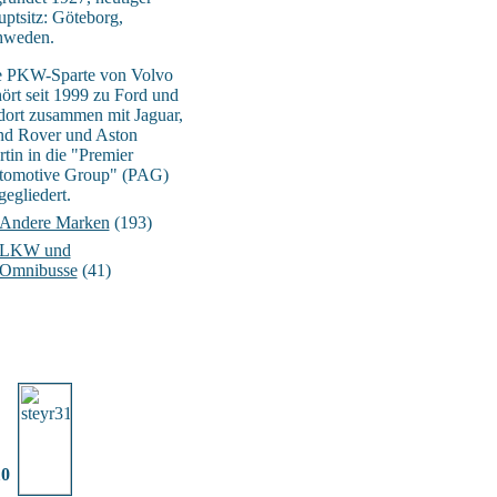
ptsitz: Göteborg,
hweden.
e PKW-Sparte von Volvo
ört seit 1999 zu Ford und
 dort zusammen mit Jaguar,
nd Rover und Aston
tin in die "Premier
tomotive Group" (PAG)
gegliedert.
Andere Marken
(193)
LKW und
Omnibusse
(41)
10