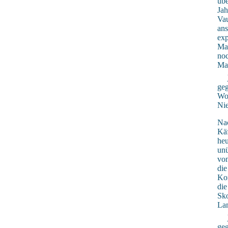
übe
Ja
Vau
ans
exp
Mar
noc
Mar
geg
Wol
Nie
Nac
Käf
heu
unü
vo
die
Ko
die
Sko
Lam
geg