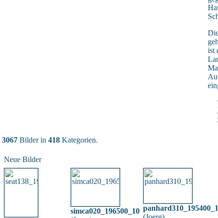
Hau
Sc
Di
geh
ist
La
Mar
Au
ein
3067
Bilder in
418
Kategorien.
Neue Bilder
panhard310_195400_
simca020_196500_10
(
Joerg
)