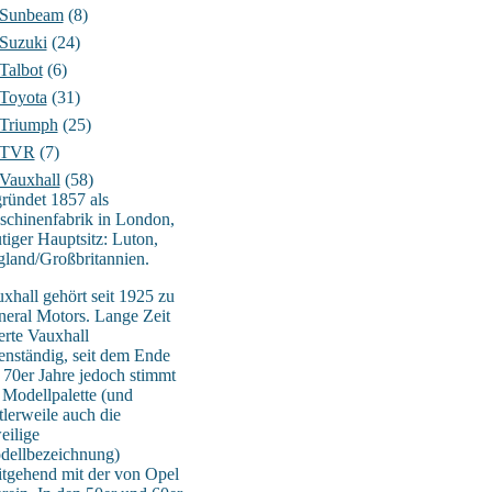
Sunbeam
(8)
Suzuki
(24)
Talbot
(6)
Toyota
(31)
Triumph
(25)
TVR
(7)
Vauxhall
(58)
ründet 1857 als
chinenfabrik in London,
tiger Hauptsitz: Luton,
land/Großbritannien.
xhall gehört seit 1925 zu
eral Motors. Lange Zeit
erte Vauxhall
enständig, seit dem Ende
 70er Jahre jedoch stimmt
 Modellpalette (und
tlerweile auch die
eilige
dellbezeichnung)
tgehend mit der von Opel