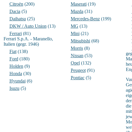
Citroën
(200)
Maserati
(19)
Dacia
(5)
Mazda
(31)
Daihatsu
(25)
Mercedes-Benz
(199)
DKW / Auto Union
(13)
MG
(13)
Ferrari
(81)
Mini
(21)
Ferrari S.p.A. - Maranello,
Mitsubishi
(68)
Italien (gegr. 1946)
Morris
(8)
Fiat
(138)
geg
Nissan
(53)
Ford
(180)
Mas
Opel
(132)
heu
Holden
(9)
Eng
Peugeot
(91)
Honda
(30)
Pontiac
(5)
Vau
Hyundai
(6)
Gen
Isuzu
(5)
agi
eig
der
die
mit
jew
Mo
wei