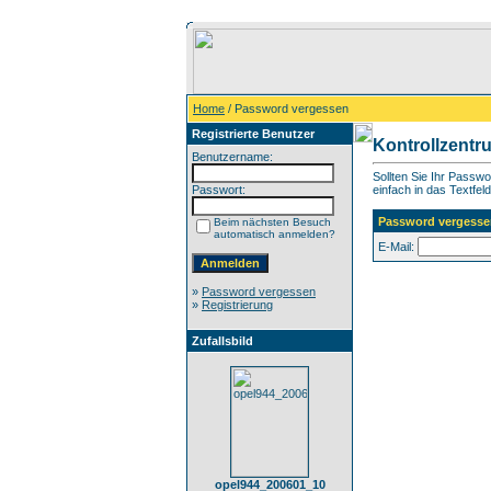
Home
/ Password vergessen
Registrierte Benutzer
Kontrollzentr
Benutzername:
Sollten Sie Ihr Passw
Passwort:
einfach in das Textfeld
Password vergesse
Beim nächsten Besuch
automatisch anmelden?
E-Mail:
»
Password vergessen
»
Registrierung
Zufallsbild
opel944_200601_10