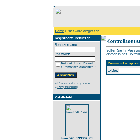
Home
/ Password vergessen
Registrierte Benutzer
Kontrollzentr
Benutzername:
Sollten Sie Ihr Passw
Passwort:
einfach in das Textfeld
Password vergesse
Beim nächsten Besuch
automatisch anmelden?
E-Mail:
»
Password vergessen
»
Registrierung
Zufallsbild
bmw526_199802_01