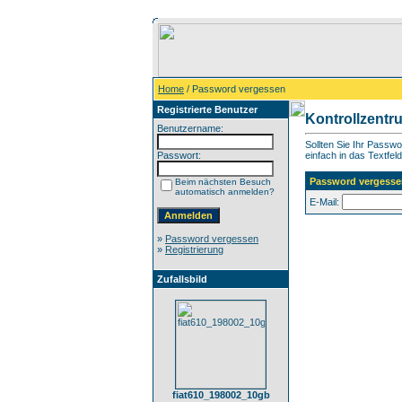
Home
/ Password vergessen
Registrierte Benutzer
Kontrollzentr
Benutzername:
Sollten Sie Ihr Passw
Passwort:
einfach in das Textfeld
Password vergesse
Beim nächsten Besuch
automatisch anmelden?
E-Mail:
»
Password vergessen
»
Registrierung
Zufallsbild
fiat610_198002_10gb