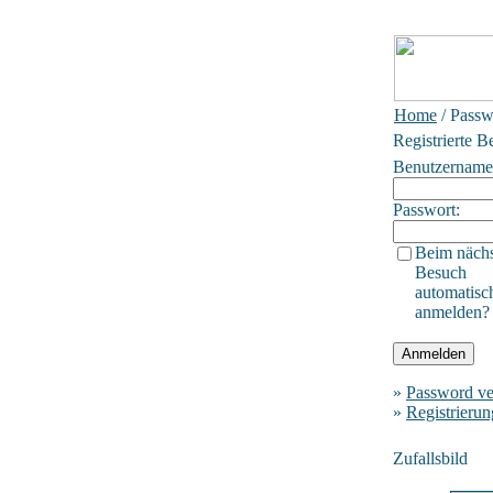
Home
/ Passw
Registrierte B
Benutzername
Passwort:
Beim näch
Besuch
automatisc
anmelden?
»
Password ve
»
Registrierun
Zufallsbild