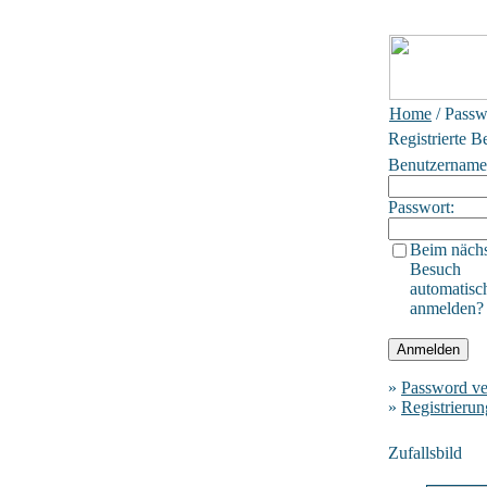
Home
/ Passw
Registrierte B
Benutzername
Passwort:
Beim näch
Besuch
automatisc
anmelden?
»
Password ve
»
Registrierun
Zufallsbild