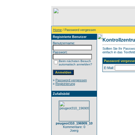
Home
/ Password vergessen
Registrierte Benutzer
Kontrollzentr
Benutzername:
Sollten Sie Ihr Passw
Passwort:
einfach in das Textfeld
Password vergesse
Beim nächsten Besuch
automatisch anmelden?
E-Mail:
»
Password vergessen
»
Registrierung
Zufallsbild
peugeot310_196909_10
Kommentare: 0
Joerg