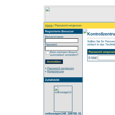
Home
/ Password vergessen
Registrierte Benutzer
Kontrollzentr
Benutzername:
Sollten Sie Ihr Passw
Passwort:
einfach in das Textfeld
Password vergesse
Beim nächsten Besuch
automatisch anmelden?
E-Mail:
»
Password vergessen
»
Registrierung
Zufallsbild
volkswagen148_198708_01