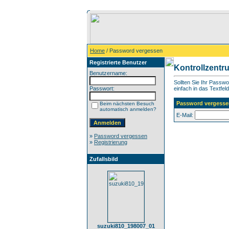
Home
/ Password vergessen
Registrierte Benutzer
Kontrollzentr
Benutzername:
Sollten Sie Ihr Passw
Passwort:
einfach in das Textfeld
Password vergesse
Beim nächsten Besuch
automatisch anmelden?
E-Mail:
»
Password vergessen
»
Registrierung
Zufallsbild
suzuki810_198007_01