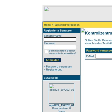
Home
/ Password vergessen
Registrierte Benutzer
Kontrollzentr
Benutzername:
Sollten Sie Ihr Passw
Passwort:
einfach in das Textfeld
Password vergesse
Beim nächsten Besuch
automatisch anmelden?
E-Mail:
»
Password vergessen
»
Registrierung
Zufallsbild
opel424_197202_01
Kommentare: 0
Joerg