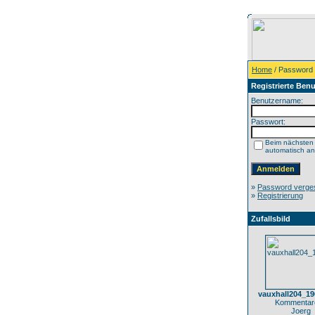
Home
/ Password
Registrierte Benu
Benutzername:
Passwort:
Beim nächsten
automatisch a
»
Password verge
»
Registrierung
Zufallsbild
vauxhall204_1
Kommentare
Joerg