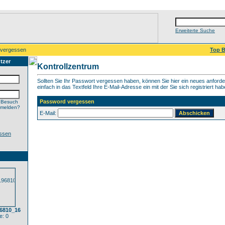
Erweiterte Suche
 vergessen
Top B
tzer
Kontrollzentrum
Sollten Sie Ihr Passwort vergessen haben, können Sie hier ein neues anford
einfach in das Textfeld Ihre E-Mail-Adresse ein mit der Sie sich registriert hab
Password vergessen
 Besuch
nmelden?
E-Mail:
ssen
96810_16
: 0