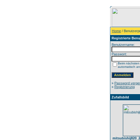
Home
/ Benutzerpr
Registrierte Benu
Benutzername:
Passwort:
Beim nächsten
automatisch a
»
Password verge
»
Registrierung
Zufallsbild
mitsubishij820_