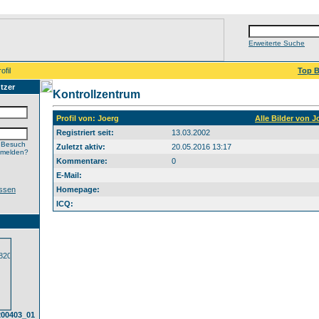
Erweiterte Suche
ofil
Top B
tzer
Kontrollzentrum
Profil von: Joerg
Alle Bilder von 
Registriert seit:
13.03.2002
 Besuch
Zuletzt aktiv:
20.05.2016 13:17
nmelden?
Kommentare:
0
E-Mail:
ssen
Homepage:
ICQ:
200403_01