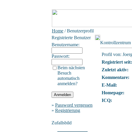
Home
/ Benutzerprofil
Registrierte Benutzer
Kontrollzentrum
Benutzername:
Profil von: Joer
Passwort:
Registriert seit:
Beim nächsten
Zuletzt aktiv:
Besuch
Kommentare:
automatisch
anmelden?
E-Mail:
Homepage:
ICQ:
»
Password vergessen
»
Registrierung
Zufallsbild