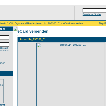
Erweiterte Suche
itroën 2 CV / Dyane / Méhari
/
citroen114_198100_01
/ eCard versenden
Top B
tzer
eCard versenden
citroen114_198100_01
 Besuch
nmelden?
ssen
9308