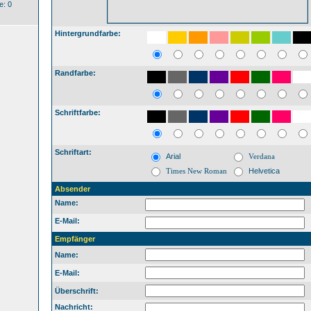
: 0
Hintergrundfarbe:
Randfarbe:
Schriftfarbe:
Schriftart:
Arial
Verdana
Times New Roman
Helvetica
Absender
Name:
E-Mail:
Empfänger
Name:
E-Mail:
Überschrift:
Nachricht: