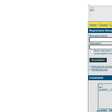
Home
/
Citroën
/
C
Registrierte Benu
Benutzername:
Passwort:
Beim nächsten
automatisch a
»
Password verge
»
Registrierung
Zufallsbild
audi362_19