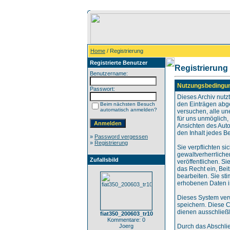
Home
/ Registrierung
Registrierte Benutzer
Registrierung
Benutzername:
Nutzungsbedingu
Passwort:
Dieses Archiv nut
den Einträgen abg
Beim nächsten Besuch
automatisch anmelden?
versuchen, alle un
für uns unmöglich, 
Ansichten des Auto
den Inhalt jedes B
»
Password vergessen
»
Registrierung
Sie verpflichten s
gewaltverherrliche
Zufallsbild
veröffentlichen. S
das Recht ein, Be
bearbeiten. Sie s
erhobenen Daten i
Dieses System ver
speichern. Diese C
dienen ausschließl
fiat350_200603_tr10
Kommentare: 0
Joerg
Durch das Abschli