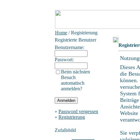
Home
/ Registrierung
Registrierte Benutzer
Registrie
Benutzername:
Nutzung
Passwort:
Dieses A
Beim nächsten
die Bes
Besuch
können. 
automatisch
versuche
anmelden?
System f
Beiträge
Ansichte
»
Password vergessen
Website 
»
Registrierung
verantwo
Zufallsbild
Sie verp
vulgären