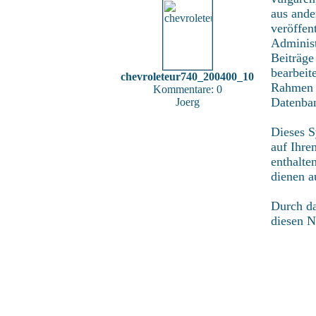
aus ande
veröffen
Administ
Beiträge
bearbeit
chevroleteur740_200400_10
Rahmen d
Kommentare: 0
Datenban
Joerg
Dieses S
auf Ihre
enthalte
dienen a
Durch da
diesen N