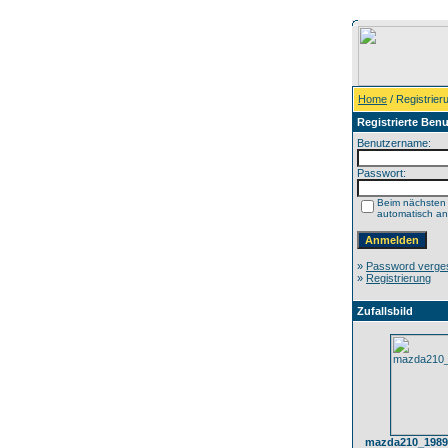
Home
/ Registrier
Registrierte Benu
Benutzername:
Passwort:
Beim nächsten
automatisch a
»
Password verge
»
Registrierung
Zufallsbild
mazda210_1989