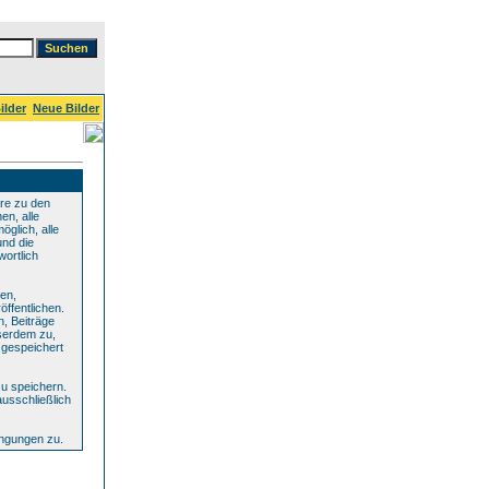
ilder
Neue Bilder
re zu den
en, alle
glich, alle
und die
wortlich
den,
ffentlichen.
n, Beiträge
serdem zu,
 gespeichert
u speichern.
ausschließlich
ingungen zu.