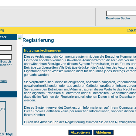
Erweiterte Suche
ung
Top B
tzer
Registrierung
Nutzungsbedingungen:
Dieses Archiv nutzt ein Kommentarsystem mit dem die Besucher Kommenta
Einträgen abgeben können. Obwohl die Administratoren dieser Seite versuch
 Besuch
unerwünschten Beiträge von diesem System fernzuhalten, ist es für uns unmö
nmelden?
Beiträge zu überprüfen. Alle Beiträge drücken die Ansichten des Autors aus 
Eigentümer dieser Website können nicht für den Inhalt jedes Beitrags verant
gemacht werden.
ssen
Sie verpflichten sich, keine beleidigenden, obszönen, vulgären, verleumden
gewaltverherrlichenden oder aus anderen Gründen strafbaren Inhalte zu verö
Sie räumen den Betreibern und Administratoren dieser Website das Recht ei
nach eigenem Ermessen zu entfernen oder zu bearbeiten. Sie stimmen aus
dass die im Rahmen der Registrierung erhobenen Daten in einer Datenbank
werden.
Dieses System verwendet Cookies, um Informationen auf Ihrem Computer z
Diese Cookies enthalten keine persönlichen Informationen, sondern dienen 
Ihrem Komfort.
Durch das Abschließen der Registrierung stimmen Sie diesen Nutzungsbed
10_10gb