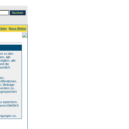
ilder
Neue Bilder
re zu den
en, alle
glich, alle
und die
wortlich
den,
ffentlichen.
n, Beiträge
serdem zu,
 gespeichert
u speichern.
ausschließlich
ingungen zu.