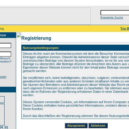
Erweiterte Suche
ung
Top B
tzer
Registrierung
Nutzungsbedingungen:
Dieses Archiv nutzt ein Kommentarsystem mit dem die Besucher Kommenta
Einträgen abgeben können. Obwohl die Administratoren dieser Seite versuch
 Besuch
unerwünschten Beiträge von diesem System fernzuhalten, ist es für uns unmö
nmelden?
Beiträge zu überprüfen. Alle Beiträge drücken die Ansichten des Autors aus 
Eigentümer dieser Website können nicht für den Inhalt jedes Beitrags verant
gemacht werden.
ssen
Sie verpflichten sich, keine beleidigenden, obszönen, vulgären, verleumden
gewaltverherrlichenden oder aus anderen Gründen strafbaren Inhalte zu verö
Sie räumen den Betreibern und Administratoren dieser Website das Recht ei
nach eigenem Ermessen zu entfernen oder zu bearbeiten. Sie stimmen aus
dass die im Rahmen der Registrierung erhobenen Daten in einer Datenbank
werden.
Dieses System verwendet Cookies, um Informationen auf Ihrem Computer z
Diese Cookies enthalten keine persönlichen Informationen, sondern dienen 
Ihrem Komfort.
Durch das Abschließen der Registrierung stimmen Sie diesen Nutzungsbed
04_01