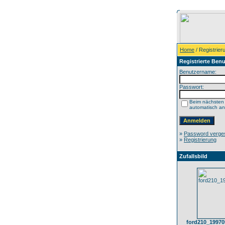
Home
/ Registrier
Registrierte Benu
Benutzername:
Passwort:
Beim nächsten
automatisch a
»
Password verge
»
Registrierung
Zufallsbild
ford210_1997