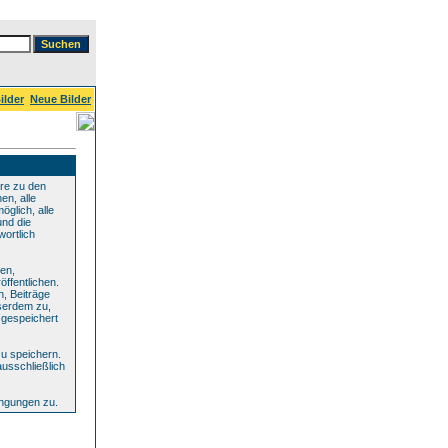
ilder
Neue Bilder
re zu den
en, alle
glich, alle
und die
wortlich
den,
ffentlichen.
n, Beiträge
serdem zu,
 gespeichert
u speichern.
ausschließlich
ingungen zu.