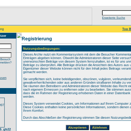
Erweiterte Suche
ung
Top B
tzer
Registrierung
Nutzungsbedingungen:
Dieses Archiv nutzt ein Kommentarsystem mit dem die Besucher Kommenta
Einträgen abgeben können. Obwohl die Administratoren dieser Seite versuch
 Besuch
unerwünschten Beiträge von diesem System fernzuhalten, ist es für uns unmö
nmelden?
Beiträge zu überprüfen. Alle Beiträge drücken die Ansichten des Autors aus 
Eigentümer dieser Website können nicht für den Inhalt jedes Beitrags verant
gemacht werden.
ssen
Sie verpflichten sich, keine beleidigenden, obszönen, vulgären, verleumden
gewaltverherrlichenden oder aus anderen Gründen strafbaren Inhalte zu verö
Sie räumen den Betreibern und Administratoren dieser Website das Recht ei
nach eigenem Ermessen zu entfernen oder zu bearbeiten. Sie stimmen aus
dass die im Rahmen der Registrierung erhobenen Daten in einer Datenbank
werden.
Dieses System verwendet Cookies, um Informationen auf Ihrem Computer z
Diese Cookies enthalten keine persönlichen Informationen, sondern dienen 
Ihrem Komfort.
Durch das Abschließen der Registrierung stimmen Sie diesen Nutzungsbed
05_gb22