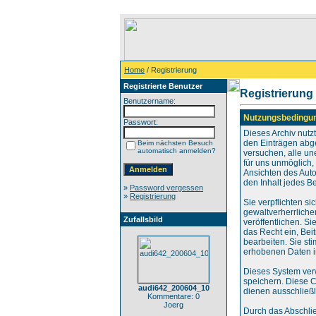
Home
/ Registrierung
Registrierte Benutzer
Registrierung
Benutzername:
Nutzungsbedingu
Passwort:
Dieses Archiv nut
den Einträgen abg
Beim nächsten Besuch
automatisch anmelden?
versuchen, alle un
für uns unmöglich, 
Ansichten des Auto
den Inhalt jedes B
»
Password vergessen
»
Registrierung
Sie verpflichten s
gewaltverherrliche
Zufallsbild
veröffentlichen. S
das Recht ein, Be
bearbeiten. Sie s
erhobenen Daten i
Dieses System ver
speichern. Diese C
audi642_200604_10
dienen ausschließl
Kommentare: 0
Joerg
Durch das Abschli