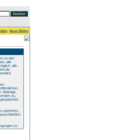
ilder
Neue Bilder
re zu den
en, alle
glich, alle
und die
wortlich
den,
ffentlichen.
n, Beiträge
serdem zu,
 gespeichert
u speichern.
ausschließlich
ingungen zu.