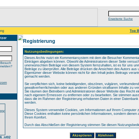
Erweiterte Suche
ung
Top B
tzer
Registrierung
Nutzungsbedingungen:
Dieses Archiv nutzt ein Kommentarsystem mit dem die Besucher Kommenta
Einträgen abgeben können. Obwohl die Administratoren dieser Seite versuch
 Besuch
unerwünschten Beiträge von diesem System fernzuhalten, ist es für uns unmö
nmelden?
Beiträge zu überprüfen. Alle Beiträge drücken die Ansichten des Autors aus 
Eigentümer dieser Website können nicht für den Inhalt jedes Beitrags verant
gemacht werden.
ssen
Sie verpflichten sich, keine beleidigenden, obszönen, vulgären, verleumden
gewaltverherrlichenden oder aus anderen Gründen strafbaren Inhalte zu verö
Sie räumen den Betreibern und Administratoren dieser Website das Recht ei
nach eigenem Ermessen zu entfernen oder zu bearbeiten. Sie stimmen aus
dass die im Rahmen der Registrierung erhobenen Daten in einer Datenbank
werden.
Dieses System verwendet Cookies, um Informationen auf Ihrem Computer z
Diese Cookies enthalten keine persönlichen Informationen, sondern dienen 
Ihrem Komfort.
Durch das Abschließen der Registrierung stimmen Sie diesen Nutzungsbed
6_nl02