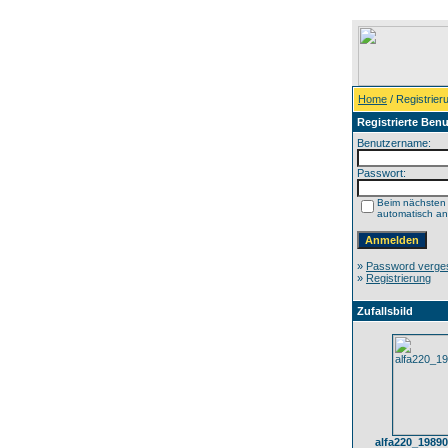
Home
/ Registrier
Registrierte Benu
Benutzername:
Passwort:
Beim nächsten
automatisch a
»
Password verge
»
Registrierung
Zufallsbild
alfa220_19890