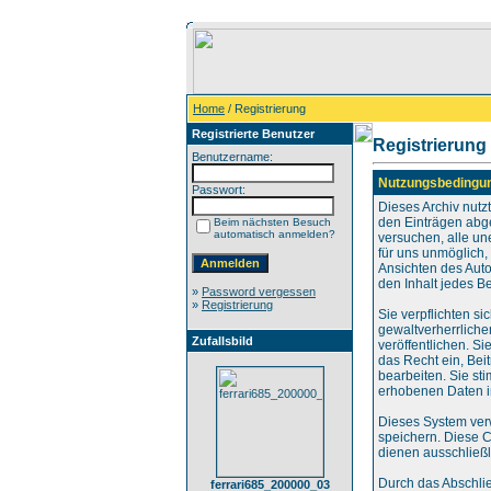
Home
/ Registrierung
Registrierte Benutzer
Registrierung
Benutzername:
Nutzungsbedingu
Passwort:
Dieses Archiv nut
den Einträgen abg
Beim nächsten Besuch
automatisch anmelden?
versuchen, alle un
für uns unmöglich, 
Ansichten des Auto
den Inhalt jedes B
»
Password vergessen
»
Registrierung
Sie verpflichten s
gewaltverherrliche
Zufallsbild
veröffentlichen. S
das Recht ein, Be
bearbeiten. Sie s
erhobenen Daten i
Dieses System ver
speichern. Diese C
dienen ausschließl
Durch das Abschli
ferrari685_200000_03