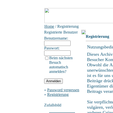
Home
/ Registrierung
Registrierte Benutzer
Registrierung
Benutzername:
Nutzungsbedi
Passwort:
Dieses Archiv
Beim nächsten
Besucher Kom
Besuch
Obwohl die Ad
automatisch
unerwünschten
anmelden?
ist es für uns
Beiträge drüc
Eigentümer di
»
Password vergessen
Beitrags vera
»
Registrierung
Sie verpflicht
Zufallsbild
vulgären, ver
anderen Gründ