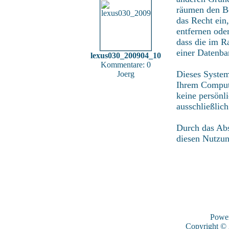
räumen den Be
das Recht ein
entfernen ode
dass die im R
einer Datenba
lexus030_200904_10
Kommentare: 0
Dieses System
Joerg
Ihrem Compute
keine persönl
ausschließlic
Durch das Abs
diesen Nutzu
Powe
Copyright ©