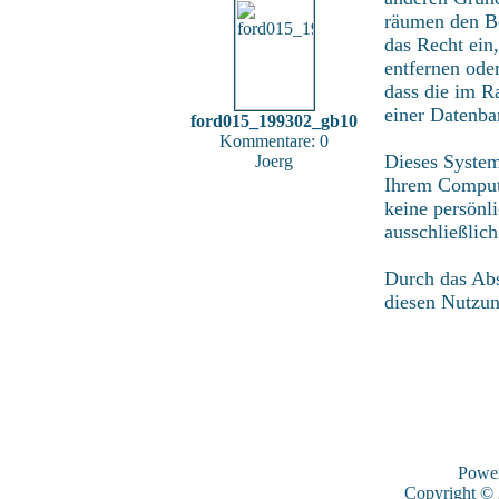
räumen den Be
das Recht ein
entfernen ode
dass die im R
einer Datenba
ford015_199302_gb10
Kommentare: 0
Dieses System
Joerg
Ihrem Compute
keine persönl
ausschließlic
Durch das Abs
diesen Nutzu
Powe
Copyright ©