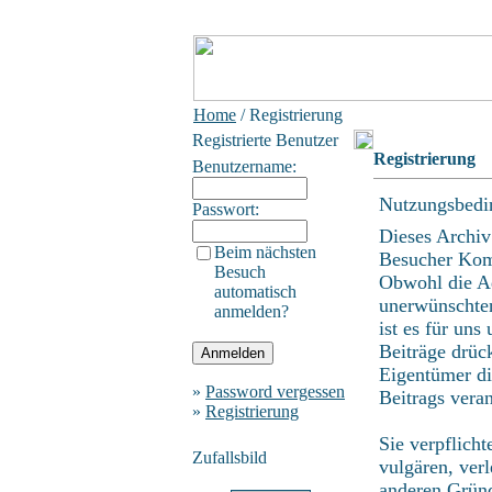
Home
/ Registrierung
Registrierte Benutzer
Registrierung
Benutzername:
Nutzungsbedi
Passwort:
Dieses Archiv
Beim nächsten
Besucher Kom
Besuch
Obwohl die Ad
automatisch
unerwünschten
anmelden?
ist es für uns
Beiträge drüc
Eigentümer di
»
Password vergessen
Beitrags vera
»
Registrierung
Sie verpflicht
Zufallsbild
vulgären, ver
anderen Gründ