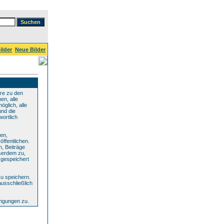
ilder
Neue Bilder
re zu den
en, alle
glich, alle
und die
wortlich
den,
ffentlichen.
n, Beiträge
serdem zu,
 gespeichert
u speichern.
ausschließlich
ingungen zu.