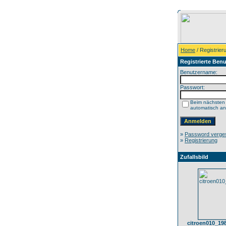
Home
/ Registrier
Registrierte Benu
Benutzername:
Passwort:
Beim nächsten
automatisch a
»
Password verge
»
Registrierung
Zufallsbild
citroen010_19