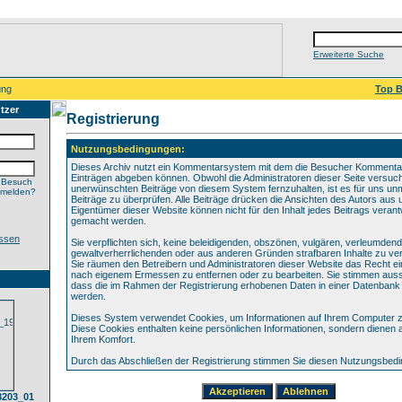
Erweiterte Suche
ung
Top B
tzer
Registrierung
Nutzungsbedingungen:
Dieses Archiv nutzt ein Kommentarsystem mit dem die Besucher Kommenta
Einträgen abgeben können. Obwohl die Administratoren dieser Seite versuch
 Besuch
unerwünschten Beiträge von diesem System fernzuhalten, ist es für uns unmö
nmelden?
Beiträge zu überprüfen. Alle Beiträge drücken die Ansichten des Autors aus 
Eigentümer dieser Website können nicht für den Inhalt jedes Beitrags verant
gemacht werden.
ssen
Sie verpflichten sich, keine beleidigenden, obszönen, vulgären, verleumden
gewaltverherrlichenden oder aus anderen Gründen strafbaren Inhalte zu verö
Sie räumen den Betreibern und Administratoren dieser Website das Recht ei
nach eigenem Ermessen zu entfernen oder zu bearbeiten. Sie stimmen aus
dass die im Rahmen der Registrierung erhobenen Daten in einer Datenbank
werden.
Dieses System verwendet Cookies, um Informationen auf Ihrem Computer z
Diese Cookies enthalten keine persönlichen Informationen, sondern dienen 
Ihrem Komfort.
Durch das Abschließen der Registrierung stimmen Sie diesen Nutzungsbed
8203_01