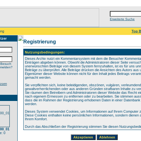
Erweiterte Suche
ung
Top B
tzer
Registrierung
Nutzungsbedingungen:
Dieses Archiv nutzt ein Kommentarsystem mit dem die Besucher Kommenta
Einträgen abgeben können. Obwohl die Administratoren dieser Seite versuch
 Besuch
unerwünschten Beiträge von diesem System fernzuhalten, ist es für uns unmö
nmelden?
Beiträge zu überprüfen. Alle Beiträge drücken die Ansichten des Autors aus 
Eigentümer dieser Website können nicht für den Inhalt jedes Beitrags verant
gemacht werden.
ssen
Sie verpflichten sich, keine beleidigenden, obszönen, vulgären, verleumden
gewaltverherrlichenden oder aus anderen Gründen strafbaren Inhalte zu verö
Sie räumen den Betreibern und Administratoren dieser Website das Recht ei
nach eigenem Ermessen zu entfernen oder zu bearbeiten. Sie stimmen aus
dass die im Rahmen der Registrierung erhobenen Daten in einer Datenbank
werden.
Dieses System verwendet Cookies, um Informationen auf Ihrem Computer z
Diese Cookies enthalten keine persönlichen Informationen, sondern dienen 
Ihrem Komfort.
Durch das Abschließen der Registrierung stimmen Sie diesen Nutzungsbed
400_01
: 0