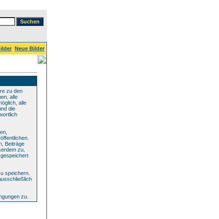
ilder
Neue Bilder
re zu den
en, alle
glich, alle
und die
wortlich
den,
ffentlichen.
n, Beiträge
serdem zu,
 gespeichert
u speichern.
ausschließlich
ingungen zu.