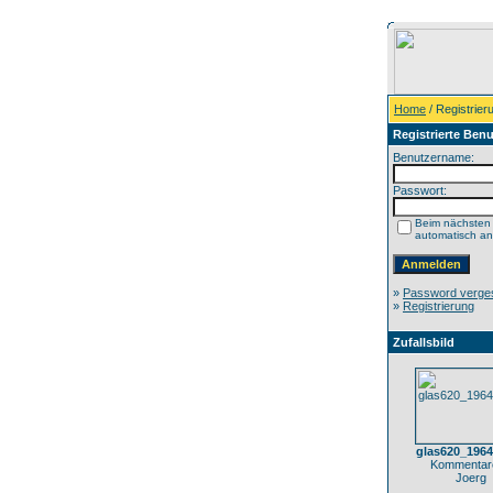
Home
/ Registrier
Registrierte Benu
Benutzername:
Passwort:
Beim nächsten
automatisch a
»
Password verge
»
Registrierung
Zufallsbild
glas620_196
Kommentare
Joerg