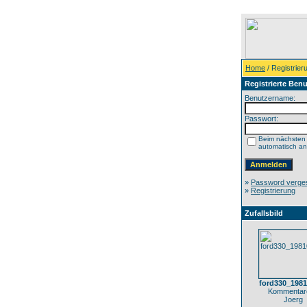
Home
/ Registrier
Registrierte Benu
Benutzername:
Passwort:
Beim nächsten
automatisch a
»
Password verge
»
Registrierung
Zufallsbild
ford330_198
Kommentare
Joerg