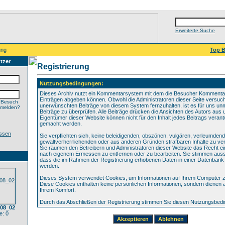
Erweiterte Suche
ung
Top B
tzer
Registrierung
Nutzungsbedingungen:
Dieses Archiv nutzt ein Kommentarsystem mit dem die Besucher Kommenta
Einträgen abgeben können. Obwohl die Administratoren dieser Seite versuch
 Besuch
unerwünschten Beiträge von diesem System fernzuhalten, ist es für uns unmö
nmelden?
Beiträge zu überprüfen. Alle Beiträge drücken die Ansichten des Autors aus 
Eigentümer dieser Website können nicht für den Inhalt jedes Beitrags verant
gemacht werden.
ssen
Sie verpflichten sich, keine beleidigenden, obszönen, vulgären, verleumden
gewaltverherrlichenden oder aus anderen Gründen strafbaren Inhalte zu verö
Sie räumen den Betreibern und Administratoren dieser Website das Recht ei
nach eigenem Ermessen zu entfernen oder zu bearbeiten. Sie stimmen aus
dass die im Rahmen der Registrierung erhobenen Daten in einer Datenbank
werden.
Dieses System verwendet Cookies, um Informationen auf Ihrem Computer z
Diese Cookies enthalten keine persönlichen Informationen, sondern dienen 
Ihrem Komfort.
Durch das Abschließen der Registrierung stimmen Sie diesen Nutzungsbed
108_02
: 0