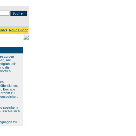
ilder
Neue Bilder
re zu den
en, alle
glich, alle
und die
wortlich
den,
ffentlichen.
n, Beiträge
serdem zu,
 gespeichert
u speichern.
ausschließlich
ingungen zu.