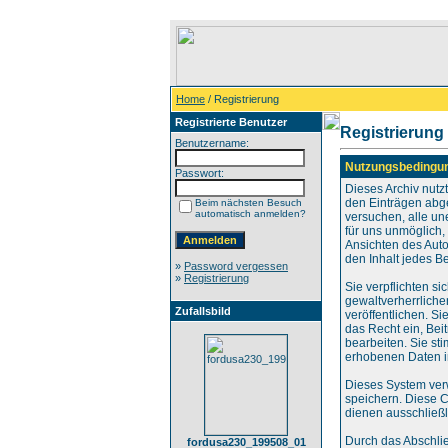
Home
/ Registrierung
Registrierte Benutzer
Registrierung
Benutzername:
Nutzungsbedingu
Passwort:
Dieses Archiv nut
den Einträgen abg
Beim nächsten Besuch
automatisch anmelden?
versuchen, alle un
für uns unmöglich, 
Ansichten des Auto
den Inhalt jedes B
»
Password vergessen
»
Registrierung
Sie verpflichten s
gewaltverherrliche
Zufallsbild
veröffentlichen. S
das Recht ein, Be
bearbeiten. Sie s
erhobenen Daten i
Dieses System ver
speichern. Diese C
dienen ausschließl
Durch das Abschli
fordusa230_199508_01