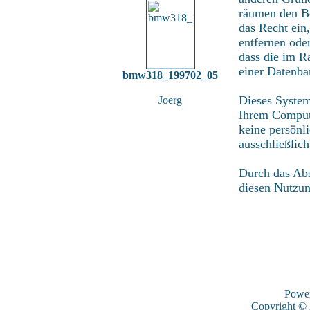
räumen den Be
das Recht ein
entfernen ode
dass die im R
einer Datenba
bmw318_199702_05
Dieses System
Joerg
Ihrem Compute
keine persönl
ausschließlic
Durch das Abs
diesen Nutzu
Powe
Copyright ©