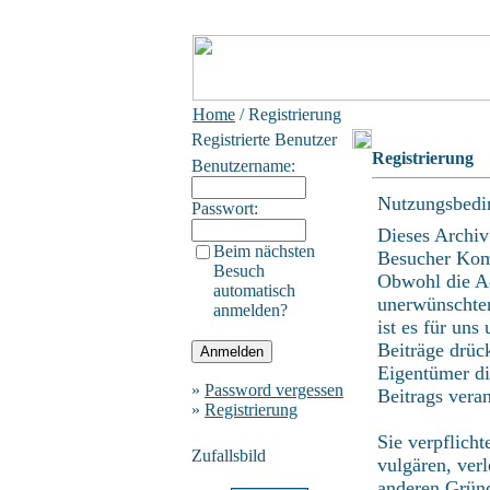
Home
/ Registrierung
Registrierte Benutzer
Registrierung
Benutzername:
Nutzungsbedi
Passwort:
Dieses Archiv
Beim nächsten
Besucher Kom
Besuch
Obwohl die Ad
automatisch
unerwünschten
anmelden?
ist es für uns
Beiträge drüc
Eigentümer di
»
Password vergessen
Beitrags vera
»
Registrierung
Sie verpflicht
Zufallsbild
vulgären, ver
anderen Gründ