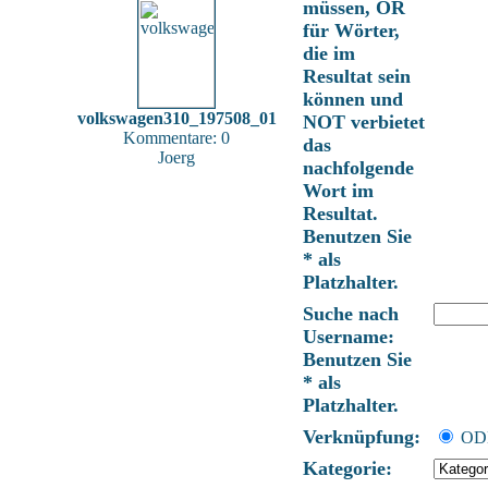
müssen, OR
für Wörter,
die im
Resultat sein
können und
volkswagen310_197508_01
NOT verbietet
Kommentare: 0
das
Joerg
nachfolgende
Wort im
Resultat.
Benutzen Sie
* als
Platzhalter.
Suche nach
Username:
Benutzen Sie
* als
Platzhalter.
Verknüpfung:
O
Kategorie: