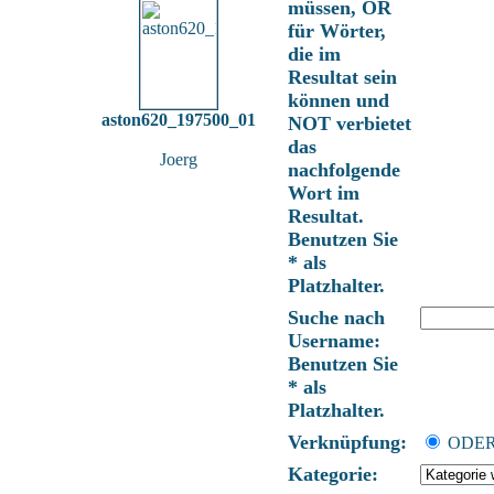
müssen, OR
für Wörter,
die im
Resultat sein
können und
aston620_197500_01
NOT verbietet
das
Joerg
nachfolgende
Wort im
Resultat.
Benutzen Sie
* als
Platzhalter.
Suche nach
Username:
Benutzen Sie
* als
Platzhalter.
Verknüpfung:
ODE
Kategorie: