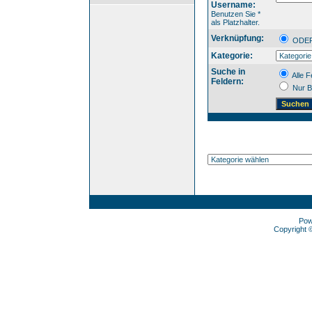
Username:
Benutzen Sie *
als Platzhalter.
Verknüpfung:
OD
Kategorie:
Suche in
Alle F
Feldern:
Nur B
Pow
Copyright