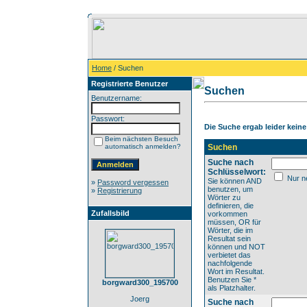
Home
/ Suchen
Registrierte Benutzer
Suchen
Benutzername:
Passwort:
Die Suche ergab leider keine 
Beim nächsten Besuch
automatisch anmelden?
Suchen
Suche nach
Schlüsselwort:
Nur ne
Sie können AND
»
Password vergessen
benutzen, um
»
Registrierung
Wörter zu
definieren, die
Zufallsbild
vorkommen
müssen, OR für
Wörter, die im
Resultat sein
können und NOT
verbietet das
nachfolgende
Wort im Resultat.
Benutzen Sie *
borgward300_195700
als Platzhalter.
Joerg
Suche nach