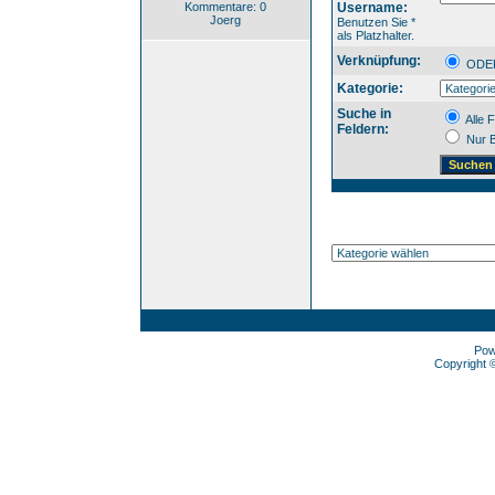
Kommentare: 0
Username:
Joerg
Benutzen Sie *
als Platzhalter.
Verknüpfung:
OD
Kategorie:
Suche in
Alle F
Feldern:
Nur B
Pow
Copyright