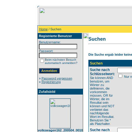
Home
/ Suchen
Registrierte Benutzer
Suchen
Benutzername:
Passwort:
Die Suche ergab leider keine 
Beim nächsten Besuch
automatisch anmelden?
Suchen
Suche nach
Schlüsselwort:
Nur n
Sie können AND
»
Password vergessen
benutzen, um
»
Registrierung
Wörter zu
definieren, die
Zufallsbild
vorkommen
müssen, OR für
Wörter, die im
Resultat sein
können und NOT
verbietet das
nachfolgende
Wort im Resultat.
Benutzen Sie *
als Platzhalter.
Suche nach
volkswagen162_200504_0010