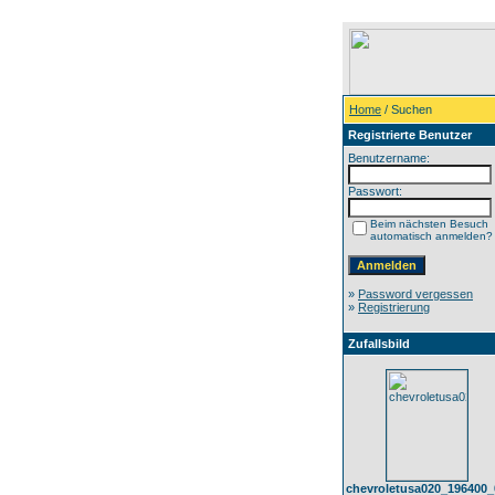
Home
/ Suchen
Registrierte Benutzer
Benutzername:
Passwort:
Beim nächsten Besuch
automatisch anmelden?
»
Password vergessen
»
Registrierung
Zufallsbild
chevroletusa020_196400_