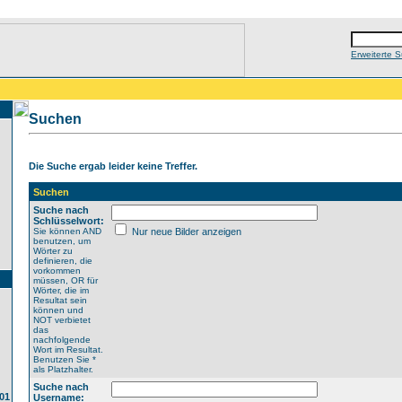
Erweiterte 
Suchen
Die Suche ergab leider keine Treffer.
Suchen
Suche nach
Schlüsselwort:
Sie können AND
Nur neue Bilder anzeigen
benutzen, um
Wörter zu
definieren, die
vorkommen
müssen, OR für
Wörter, die im
Resultat sein
können und
NOT verbietet
das
nachfolgende
Wort im Resultat.
Benutzen Sie *
als Platzhalter.
Suche nach
01
Username: