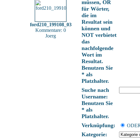
müssen, OR
für Wörter,
die im
Resultat sein
ford210_199108_03
können und
Kommentare: 0
NOT verbietet
Joerg
das
nachfolgende
Wort im
Resultat.
Benutzen Sie
* als
Platzhalter.
Suche nach
Username:
Benutzen Sie
* als
Platzhalter.
Verknüpfung:
ODE
Kategorie: