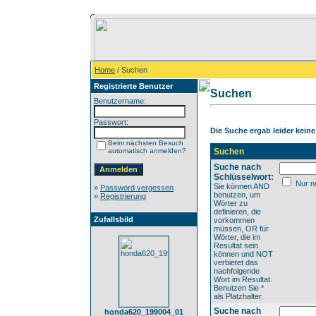
Home
/ Suchen
Registrierte Benutzer
Suchen
Benutzername:
Passwort:
Die Suche ergab leider keine 
Beim nächsten Besuch
automatisch anmelden?
Suchen
Suche nach
Schlüsselwort:
Nur ne
Sie können AND
»
Password vergessen
benutzen, um
»
Registrierung
Wörter zu
definieren, die
Zufallsbild
vorkommen
müssen, OR für
Wörter, die im
Resultat sein
können und NOT
verbietet das
nachfolgende
Wort im Resultat.
Benutzen Sie *
als Platzhalter.
Suche nach
honda620_199004_01