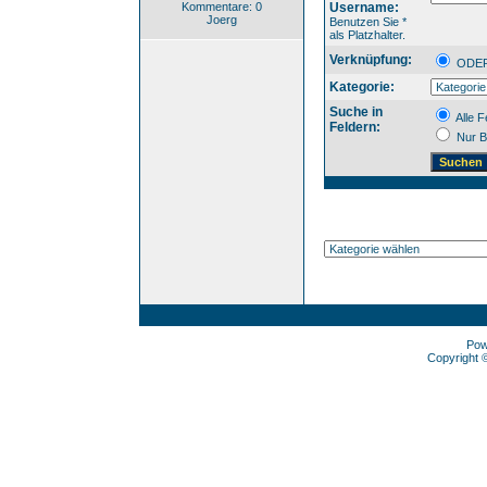
Kommentare: 0
Username:
Joerg
Benutzen Sie *
als Platzhalter.
Verknüpfung:
OD
Kategorie:
Suche in
Alle F
Feldern:
Nur B
Pow
Copyright