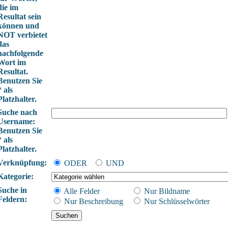
die im
Resultat sein
können und
NOT verbietet
das
nachfolgende
Wort im
Resultat.
Benutzen Sie
* als
Platzhalter.
Suche nach
Username:
Benutzen Sie
* als
Platzhalter.
Verknüpfung:
ODER
UND
Kategorie:
Suche in
Alle Felder
Nur Bildname
Feldern:
Nur Beschreibung
Nur Schlüsselwörter