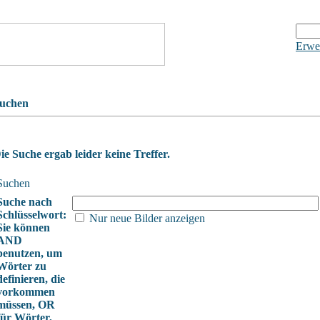
Erwei
uchen
ie Suche ergab leider keine Treffer.
Suchen
Suche nach
Schlüsselwort:
Nur neue Bilder anzeigen
Sie können
AND
benutzen, um
Wörter zu
definieren, die
vorkommen
müssen, OR
für Wörter,