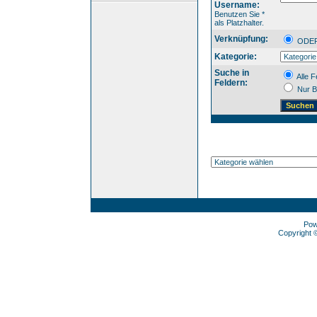
Username:
Benutzen Sie *
als Platzhalter.
Verknüpfung:
OD
Kategorie:
Suche in
Alle F
Feldern:
Nur B
Pow
Copyright