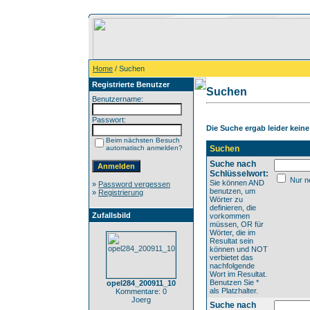
Home
/ Suchen
Registrierte Benutzer
Suchen
Benutzername:
Passwort:
Die Suche ergab leider keine 
Beim nächsten Besuch
automatisch anmelden?
Suchen
Suche nach
Schlüsselwort:
Nur ne
Sie können AND
»
Password vergessen
benutzen, um
»
Registrierung
Wörter zu
definieren, die
Zufallsbild
vorkommen
müssen, OR für
Wörter, die im
Resultat sein
können und NOT
verbietet das
nachfolgende
Wort im Resultat.
Benutzen Sie *
opel284_200911_10
als Platzhalter.
Kommentare: 0
Joerg
Suche nach