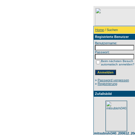
Home
/ Suchen
Registrierte Benutzer
Benutzername:
Passwort:
Beim nächsten Besuch
automatisch anmelden?
»
Password vergessen
»
Registrierung
Zufallsbild
mitsubishi340_200612_2