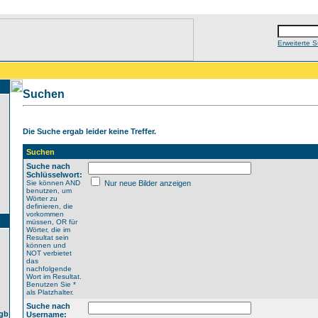
Erweiterte 
Suchen
Die Suche ergab leider keine Treffer.
Suchen
Suche nach
Schlüsselwort:
Sie können AND
Nur neue Bilder anzeigen
benutzen, um
Wörter zu
definieren, die
vorkommen
müssen, OR für
Wörter, die im
Resultat sein
können und
NOT verbietet
das
nachfolgende
Wort im Resultat.
Benutzen Sie *
als Platzhalter.
Suche nach
0gb
Username: