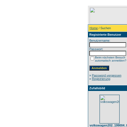
Home
/ Suchen
Registrierte Benutzer
Benutzername:
Passwort:
Beim nächsten Besuch
automatisch anmelden?
»
Password vergessen
»
Registrierung
Zufallsbild
volkswagen202_199004_