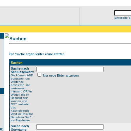
Erweiterte 
Suchen
Die Suche ergab leider keine Treffer.
Suchen
Suche nach
Schlüsselwort:
Sie können AND
Nur neue Bilder anzeigen
benutzen, um
Wörter zu
definieren, die
vorkommen
müssen, OR für
Wörter, die im
Resultat sein
können und
NOT verbietet
das
nachfolgende
Wort im Resultat.
Benutzen Sie *
als Platzhalter.
Suche nach
02
Username: