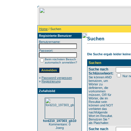
Home
/ Suchen
Registrierte Benutzer
Suchen
Benutzername:
Passwort:
Die Suche ergab leider keine 
Beim nächsten Besuch
automatisch anmelden?
Suchen
Suche nach
Schlüsselwort:
Nur ne
Sie können AND
»
Password vergessen
benutzen, um
»
Registrierung
Wörter zu
definieren, die
Zufallsbild
vorkommen
müssen, OR für
Wörter, die im
Resultat sein
können und NOT
verbietet das
nachfolgende
Wort im Resultat.
Benutzen Sie *
ford210_197303_gb10
als Platzhalter.
Kommentare: 0
Joerg
Suche nach