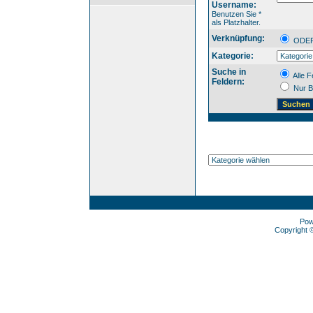
Username:
Benutzen Sie *
als Platzhalter.
Verknüpfung:
OD
Kategorie:
Suche in
Alle F
Feldern:
Nur B
Pow
Copyright