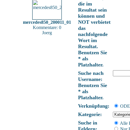
die im
Resultat sein
können und
NOT verbietet
mercedes850_200011_01
Kommentare: 0
das
Joerg
nachfolgende
Wort im
Resultat.
Benutzen Sie
* als
Platzhalter.
Suche nach
Username:
Benutzen Sie
* als
Platzhalter.
Verknüpfung:
OD
Kategorie:
Suche in
Alle 
Feldern:
Nur B