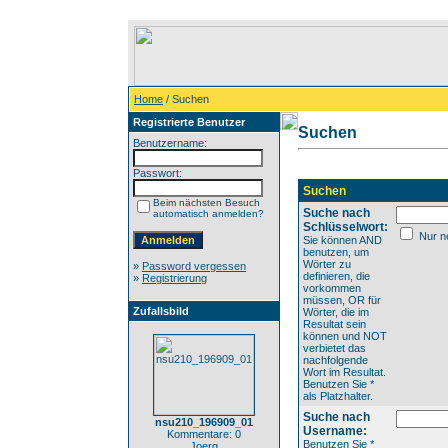
Home
/ Suchen
Registrierte Benutzer
Suchen
Benutzername:
Passwort:
Suchen
Beim nächsten Besuch
Suche nach
automatisch anmelden?
Schlüsselwort:
Nur ne
Sie können AND
benutzen, um
Wörter zu
»
Password vergessen
definieren, die
»
Registrierung
vorkommen
müssen, OR für
Zufallsbild
Wörter, die im
Resultat sein
können und NOT
verbietet das
nachfolgende
Wort im Resultat.
Benutzen Sie *
als Platzhalter.
Suche nach
nsu210_196909_01
Username:
Kommentare: 0
Benutzen Sie *
Joerg